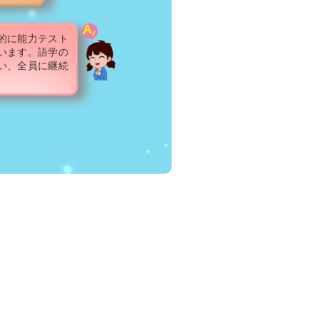
的に能力テスト
います。語学の
い、全員に継続