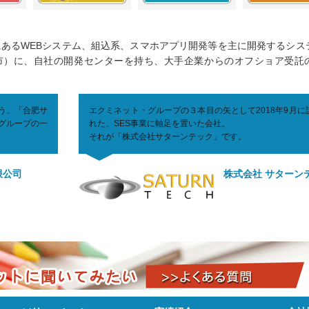
区にあるWEBシステム、組込系、スマホアプリ開発等を主に開発するシス
市）に、自社の開発センターを持ち、大手企業からのオフショア受託
う、「合肥サ
エクミネット・グループの３本目の矢として2018年9月に
グループの一
れた、SES事業に軸足を置いた会社。
それが「株式会社サターンテック」です。
限公司
株式会社 サターン