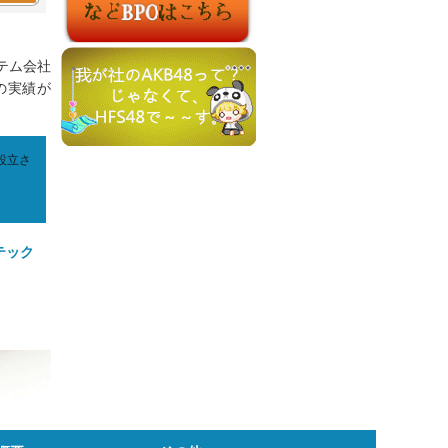
テム会社
の実績が
設立さ
テック