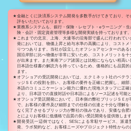
★
金融とくに決済系システム開発を多数手がけてきており、そ
評をいただいております。
★
業務系システムも、銀行・保険・レセプト・eラーニング・生
険・会計・固定資産管理等多様な開発実績を持っております
★
これまでの北京、上海、大連等の沿海部で盛んに行われてい
発においては、物価上昇と給与水準の高騰により、コストメ
りつつあります。当社が設立したオフショアセンターのある
国沿岸部に比べ物価が非常に安いため、コストメリットを十
が出来ます。また東南アジア諸国とは比較にならない程高い
日本語仕様書の解読力を持っているため、価格的にも品質的
ます。
★
オフショアの受託開発においては、エクミネット社のベテラ
ッジＳＥの役割を担い、お客様の要件を正確に把握し、細部
本語のコミュニケーション能力に優れた現地スタッフに正確
より、日本語での直接対話や日本語によるソース記述を可能
★
オフショア受託開発において、日本側の弊社ブリッジＳＥが
で、お客様の要件及び細部までの仕様の伝達と十分な理解を
なく完了させるブリッジ力が弊社の強みであり、安価な合肥
とによりお客様に低価格で品質の良い受託開発を提供致しま
★
開発受託一辺倒ではなく、SESによる常駐サービス、派遣
発、ラボ契約など、お客様ニーズやプロジェクト特性からの