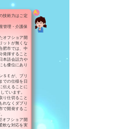
の技術力はご定
産管理・介護保
。
たオフショア開
リットが無くな
合肥市では、中
分発揮すること
日本語会話力や
にも優位にあり
ンＳＥが、ブリ
までの仕様を日
に伝えることに
としています。
取り仕切ること
もれなくダブり
市で開発するこ
す。
型オフショア開
柔軟な対応を実