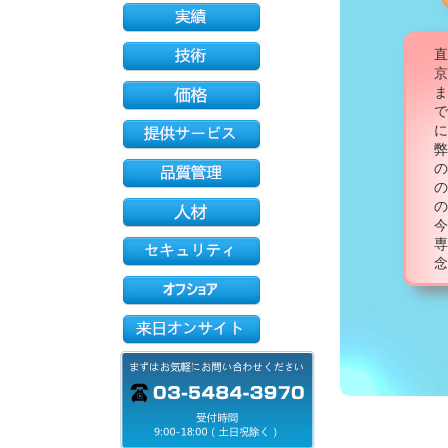
直
京
ま
で
に
弊
の
の
の
今
専
念