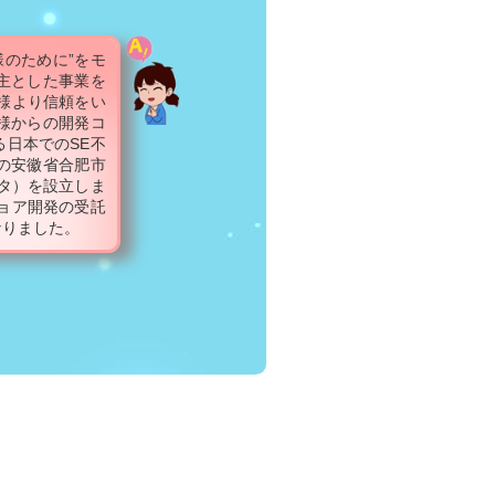
様のために”をモ
主とした事業を
様より信頼をい
様からの開発コ
日本でのSE不
の安徽省合肥市
ータ）を設立しま
ョア開発の受託
なりました。