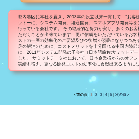
都内港区に本社を置き、2003年の設立以来一貫して、“お客
ットーに、システム開発、組込開発、スマホアプリ開発等を
行っている会社です。 その継続的な努力が実り、多くのお客
ただくことが出来ています。更に信頼をいただいているお客
ストの一層の効率化のご要望及び今後増々顕著になりつつある
足の解消のために、コストメリットを十分図れる中国内陸部
に、2011年システム開発の子会社（日本語略称:サミットデ
した。 サミットデータ社において、日本企業様からのオフシ
実績も増え、更なる開発コストの効率化に貢献出来るように
＜前の頁
|
1
|
2
|
3
|
4
|
5
|
次の頁＞