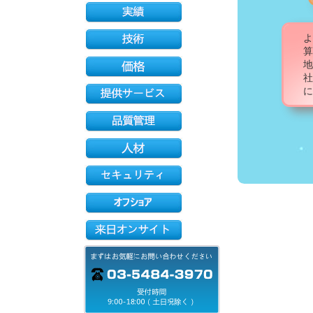
よ
算
地
社
に